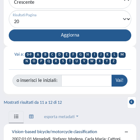
Risultati/Pagina
Vai a:
0-9
A
B
C
D
E
F
G
H
I
J
K
L
M
N
O
P
Q
R
S
T
U
V
W
X
Y
Z
o inserisci le iniziali:
Mostrati risultati da 11 a 12 di 12
esporta metadati
Vision-based bicycle/motorcycle classification
2007-01-01 Messelodi, Stefano; Modena, Carla Maria; Cattoni,