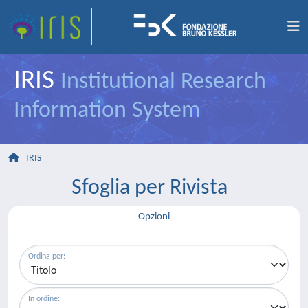
IRIS
Institutional Research
Information System
IRIS
Sfoglia per Rivista
Opzioni
Ordina per:
In ordine: