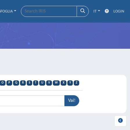
SFOGLIA
IT
LOGIN
O
P
Q
R
S
T
U
V
W
X
Y
Z