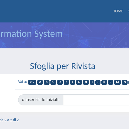
HOME
formation System
Sfoglia per Rivista
Vai a:
0-9
A
B
C
D
E
F
G
H
I
J
K
L
M
N
o inserisci le iniziali:
da 2 a 2 di 2