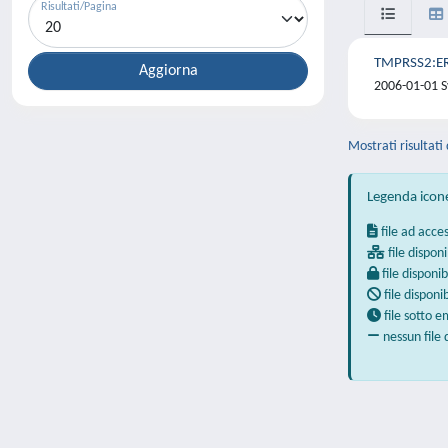
Risultati/Pagina
TMPRSS2:ERG
2006-01-01 S
Mostrati risultati 
Legenda icon
file ad acce
file disponi
file disponib
file disponi
file sotto 
nessun file 