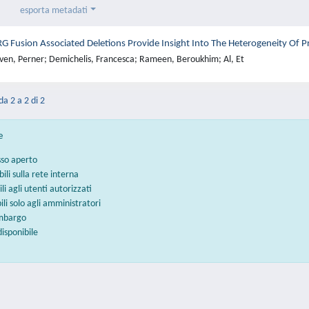
esporta metadati
 Fusion Associated Deletions Provide Insight Into The Heterogeneity Of P
ven, Perner; Demichelis, Francesca; Rameen, Beroukhim; Al, Et
da 2 a 2 di 2
e
sso aperto
bili sulla rete interna
ili agli utenti autorizzati
bili solo agli amministratori
embargo
disponibile