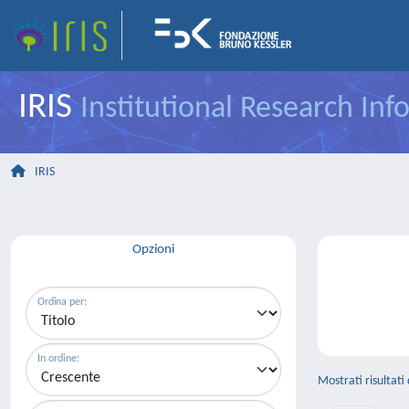
IRIS
Institutional Research In
IRIS
Opzioni
Ordina per:
In ordine:
Mostrati risultati 