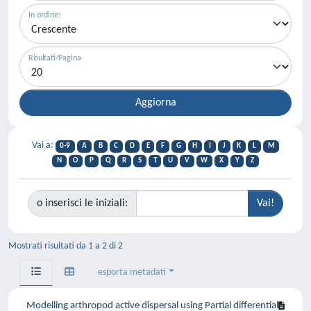
In ordine:
Risultati/Pagina
Vai a:
0-9
A
B
C
D
E
F
G
H
I
J
K
L
M
N
O
P
Q
R
S
T
U
V
W
X
Y
Z
o inserisci le iniziali:
Mostrati risultati da 1 a 2 di 2
esporta metadati
Modelling arthropod active dispersal using Partial differential