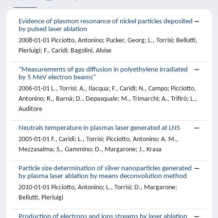
Evidence of plasmon resonance of nickel particles deposited
by pulsed laser ablation
2008-01-01 Picciotto, Antonino; Pucker, Georg; L., Torrisi; Bellutti,
Pierluigi; F., Caridi; Bagolini, Alvise
“Measurements of gas diffusion in polyethylene irradiated
by 5 MeV electron beams”
2006-01-01 L., Torrisi; A., Ilacqua; F., Caridi; N., Campo; Picciotto,
Antonino; R., Barnà; D., Depasquale; M., Trimarchi; A., Trifirò; L.,
Auditore
Neutrals temperature in plasmas laser generated at LNS
2005-01-01 F., Caridi; L., Torrisi; Picciotto, Antonino; A. M.,
Mezzasalma; S., Gammino; D., Margarone; J., Krasa
Particle size determination of silver nanoparticles generated
by plasma laser ablation by means deconvolution method
2010-01-01 Picciotto, Antonino; L., Torrisi; D., Margarone;
Bellutti, Pierluigi
Production of electrons and ions streams by laser ablation