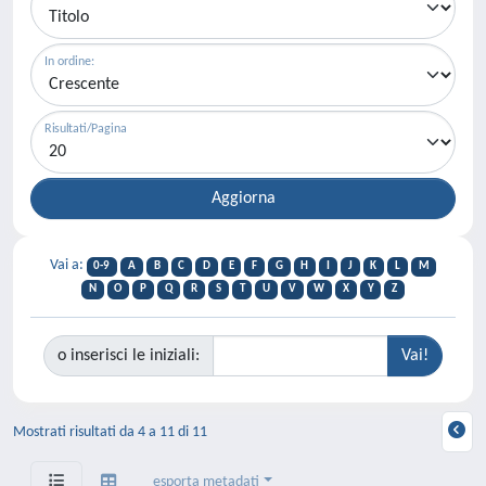
In ordine:
Risultati/Pagina
Vai a:
0-9
A
B
C
D
E
F
G
H
I
J
K
L
M
N
O
P
Q
R
S
T
U
V
W
X
Y
Z
o inserisci le iniziali:
Mostrati risultati da 4 a 11 di 11
esporta metadati