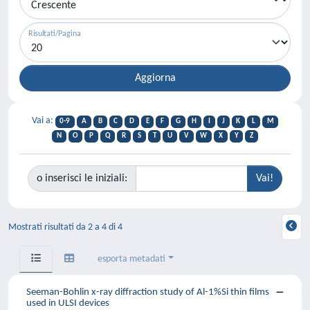
Risultati/Pagina
Vai a:
0-9
A
B
C
D
E
F
G
H
I
J
K
L
M
N
O
P
Q
R
S
T
U
V
W
X
Y
Z
o inserisci le iniziali:
Mostrati risultati da 2 a 4 di 4
esporta metadati
Seeman-Bohlin x-ray diffraction study of Al-1%Si thin films
used in ULSI devices