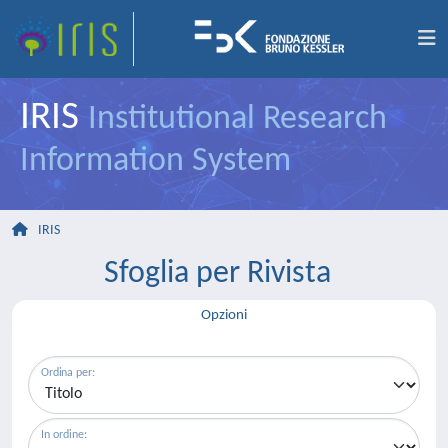
IRIS
Institutional Research
Information System
IRIS
Sfoglia per Rivista
Opzioni
Ordina per:
In ordine: