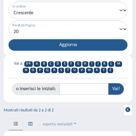
In ordine:
Risultati/Pagina
Vai a:
0-9
A
B
C
D
E
F
G
H
I
J
K
L
M
N
O
P
Q
R
S
T
U
V
W
X
Y
Z
o inserisci le iniziali:
Mostrati risultati da 2 a 2 di 2
esporta metadati