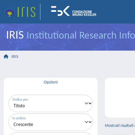
IRIS
Institutional Research In
IRIS
Opzioni
Ordina per:
In ordine:
Mostrati risultati 