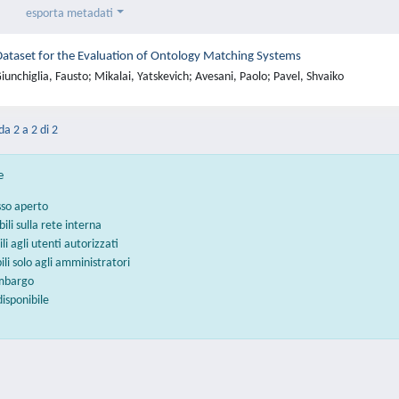
esporta metadati
Dataset for the Evaluation of Ontology Matching Systems
unchiglia, Fausto; Mikalai, Yatskevich; Avesani, Paolo; Pavel, Shvaiko
da 2 a 2 di 2
e
sso aperto
bili sulla rete interna
ili agli utenti autorizzati
bili solo agli amministratori
embargo
disponibile