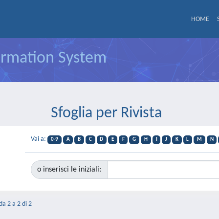
HOME
formation System
Sfoglia per Rivista
Vai a:
0-9
A
B
C
D
E
F
G
H
I
J
K
L
M
N
o inserisci le iniziali:
da 2 a 2 di 2