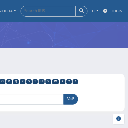
SFOGLIA
IT
LOGIN
O
P
Q
R
S
T
U
V
W
X
Y
Z