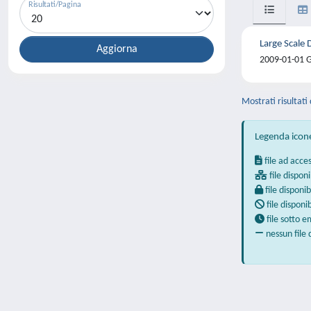
Risultati/Pagina
Large Scale 
2009-01-01 Gi
Mostrati risultati 
Legenda icon
file ad acce
file disponi
file disponib
file disponi
file sotto 
nessun file 