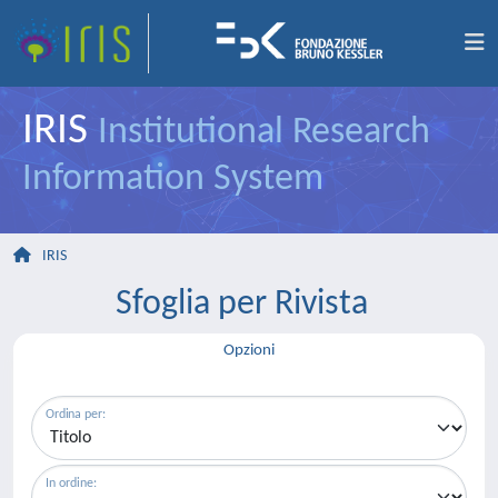
IRIS
Institutional Research
Information System
IRIS
Sfoglia per Rivista
Opzioni
Ordina per:
In ordine: