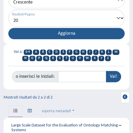
Risultati/Pagina
Vai a:
0-9
A
B
C
D
E
F
G
H
I
J
K
L
M
N
O
P
Q
R
S
T
U
V
W
X
Y
Z
o inserisci le iniziali:
Mostrati risultati da 2 a 2 di 2
esporta metadati
Large Scale Dataset for the Evaluation of Ontology Matching
Systems