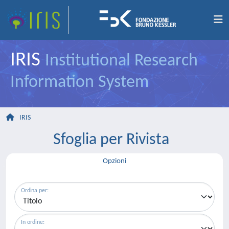
IRIS
Institutional Research
Information System
IRIS
Sfoglia per Rivista
Opzioni
Ordina per:
In ordine: