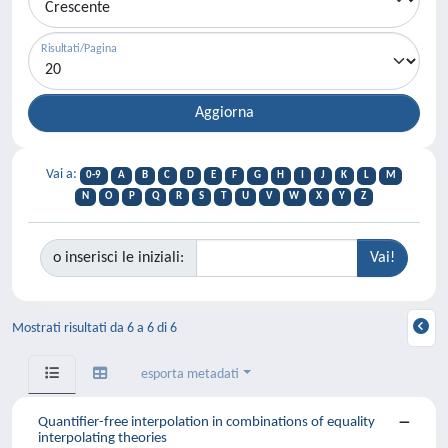
Risultati/Pagina
Vai a:
0-9
A
B
C
D
E
F
G
H
I
J
K
L
M
N
O
P
Q
R
S
T
U
V
W
X
Y
Z
o inserisci le iniziali:
Mostrati risultati da 6 a 6 di 6
esporta metadati
Quantifier-free interpolation in combinations of equality
interpolating theories