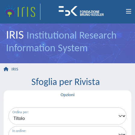
IRIS
Institutional Research
Information System
IRIS
Sfoglia per Rivista
Opzioni
Ordina per:
In ordine: