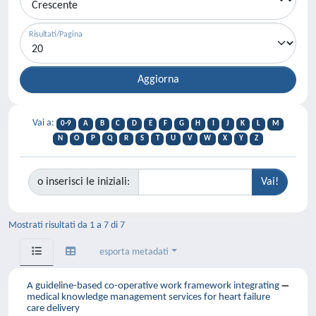
Risultati/Pagina
Vai a:
0-9
A
B
C
D
E
F
G
H
I
J
K
L
M
N
O
P
Q
R
S
T
U
V
W
X
Y
Z
o inserisci le iniziali:
Mostrati risultati da 1 a 7 di 7
esporta metadati
A guideline-based co-operative work framework integrating
medical knowledge management services for heart failure
care delivery