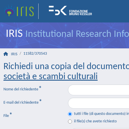
IRIS
Institutional Research In
11582/370543
IRIS
Richiedi una copia del document
società e scambi culturali
Nome del richiedente
E-mail del richiedente
tutti i file (di questo documento) i
File
il file(s) che avete richiesto