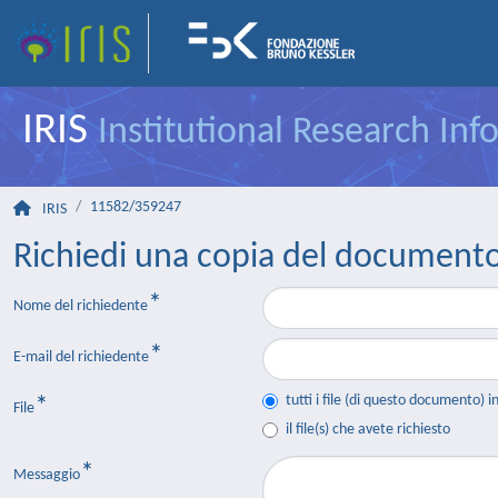
IRIS
Institutional Research In
11582/359247
IRIS
Richiedi una copia del document
Nome del richiedente
E-mail del richiedente
tutti i file (di questo documento) i
File
il file(s) che avete richiesto
Messaggio