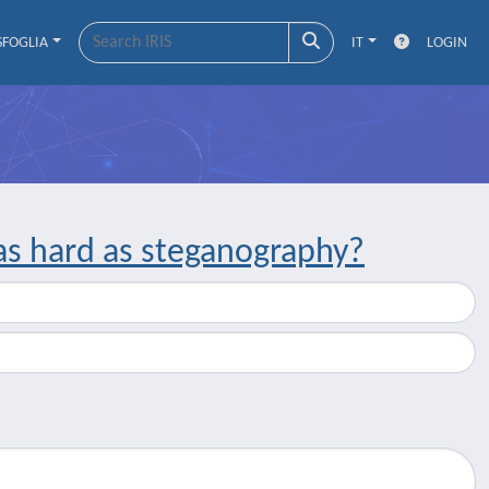
SFOGLIA
IT
LOGIN
 as hard as steganography?