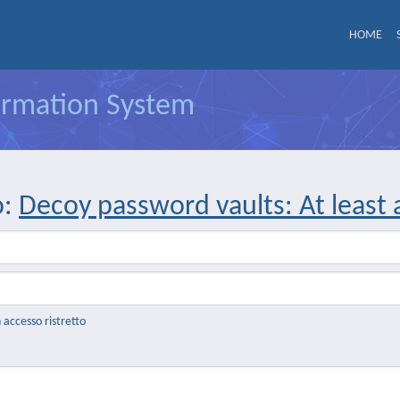
HOME
formation System
o:
Decoy password vaults: At least
n accesso ristretto