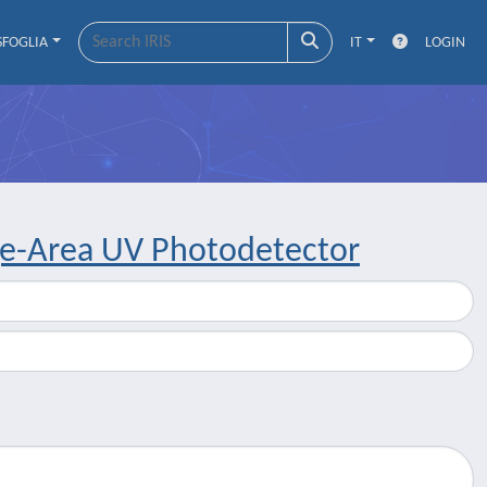
SFOGLIA
IT
LOGIN
ge-Area UV Photodetector