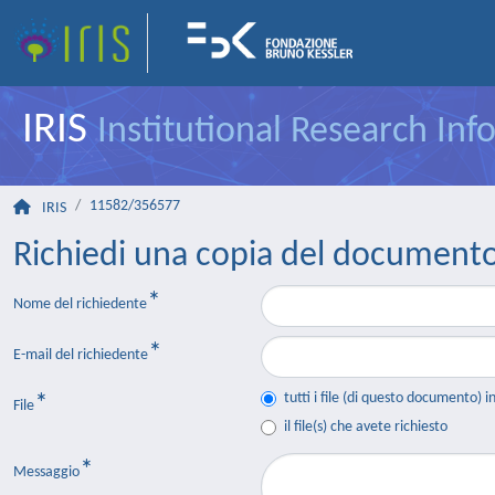
IRIS
Institutional Research In
11582/356577
IRIS
Richiedi una copia del document
Nome del richiedente
E-mail del richiedente
tutti i file (di questo documento) i
File
il file(s) che avete richiesto
Messaggio