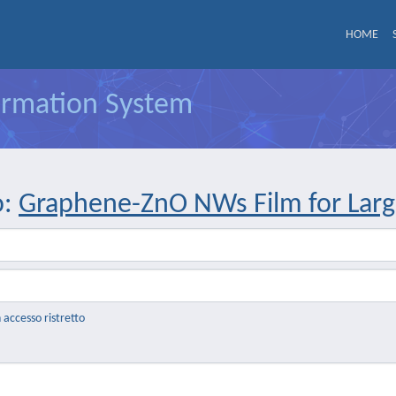
HOME
formation System
o:
Graphene-ZnO NWs Film for Lar
n accesso ristretto