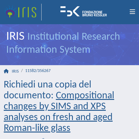
IRIS
Institutional Research
Information System
11582/356267
IRIS
Richiedi una copia del
documento:
Compositional
changes by SIMS and XPS
analyses on fresh and aged
Roman-like glass