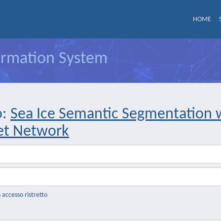
HOME
formation System
o:
Sea Ice Semantic Segmentation w
et Network
n accesso ristretto