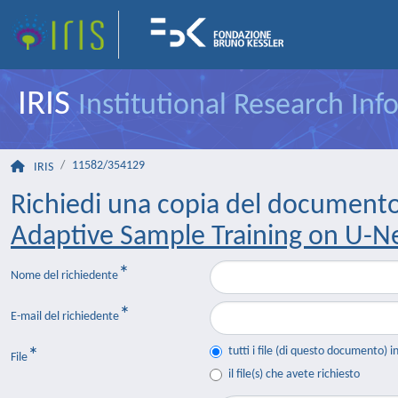
IRIS
Institutional Research In
11582/354129
IRIS
Richiedi una copia del document
Adaptive Sample Training on U-N
Nome del richiedente
E-mail del richiedente
tutti i file (di questo documento) i
File
il file(s) che avete richiesto