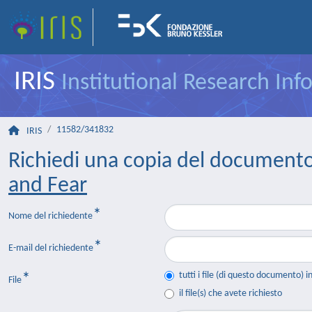
IRIS
Institutional Research In
11582/341832
IRIS
Richiedi una copia del document
and Fear
Nome del richiedente
E-mail del richiedente
tutti i file (di questo documento) i
File
il file(s) che avete richiesto