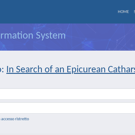
HOME
formation System
o:
In Search of an Epicurean Cathars
n accesso ristretto