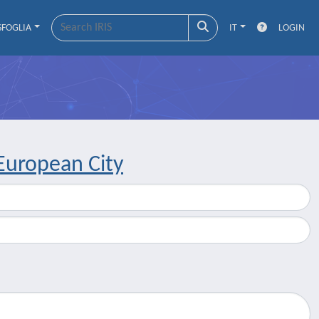
SFOGLIA
IT
LOGIN
European City