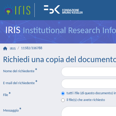
IRIS
Institutional Research In
11582/336788
IRIS
Richiedi una copia del document
Nome del richiedente
E-mail del richiedente
tutti i file (di questo documento) i
File
il file(s) che avete richiesto
Messaggio