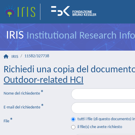
IRIS
Institutional Research In
11582/327738
IRIS
Richiedi una copia del document
Outdoor-related HCI
Nome del richiedente
E-mail del richiedente
tutti i file (di questo documento) i
File
il file(s) che avete richiesto