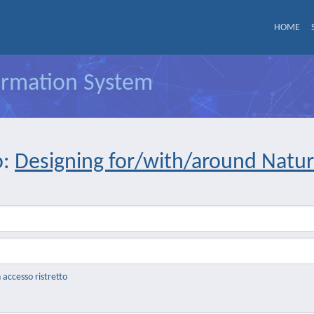
HOME
formation System
o:
Designing for/with/around Nature
n accesso ristretto