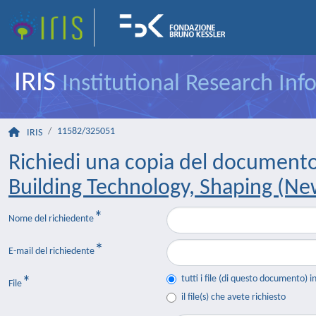
IRIS
Institutional Research In
11582/325051
IRIS
Richiedi una copia del document
Building Technology, Shaping (New
Nome del richiedente
E-mail del richiedente
tutti i file (di questo documento) i
File
il file(s) che avete richiesto