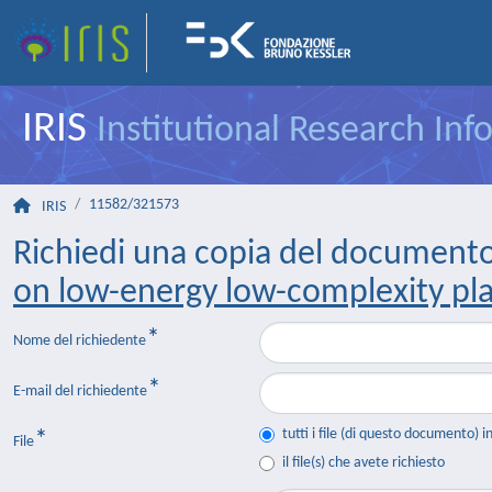
IRIS
Institutional Research In
11582/321573
IRIS
Richiedi una copia del document
on low-energy low-complexity pl
Nome del richiedente
E-mail del richiedente
tutti i file (di questo documento) i
File
il file(s) che avete richiesto