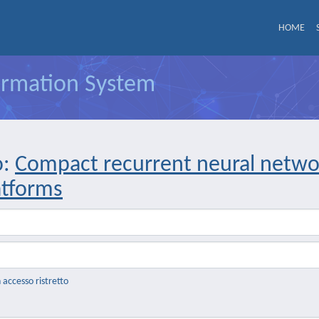
HOME
formation System
o:
Compact recurrent neural networ
atforms
n accesso ristretto