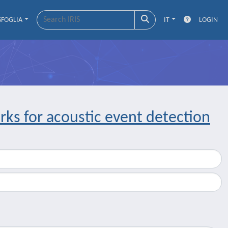
SFOGLIA
IT
LOGIN
ks for acoustic event detection