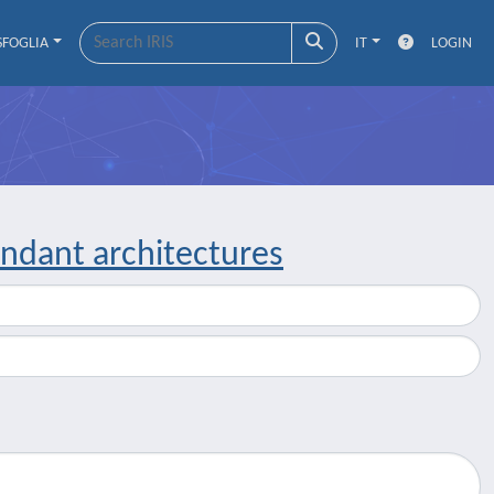
SFOGLIA
IT
LOGIN
dundant architectures