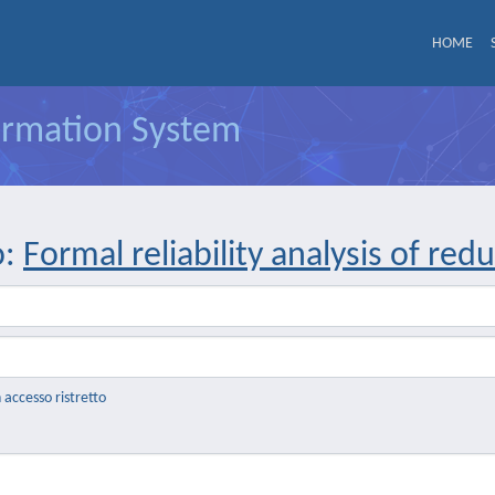
HOME
formation System
o:
Formal reliability analysis of re
n accesso ristretto