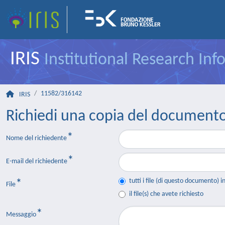
IRIS
Institutional Research In
11582/316142
IRIS
Richiedi una copia del document
Nome del richiedente
E-mail del richiedente
tutti i file (di questo documento) i
File
il file(s) che avete richiesto
Messaggio