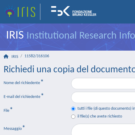
IRIS
Institutional Research In
11582/316106
IRIS
Richiedi una copia del document
Nome del richiedente
E-mail del richiedente
tutti i file (di questo documento) i
File
il file(s) che avete richiesto
Messaggio