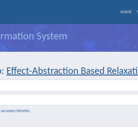
HOME
formation System
o:
Effect-Abstraction Based Relaxat
n accesso ristretto