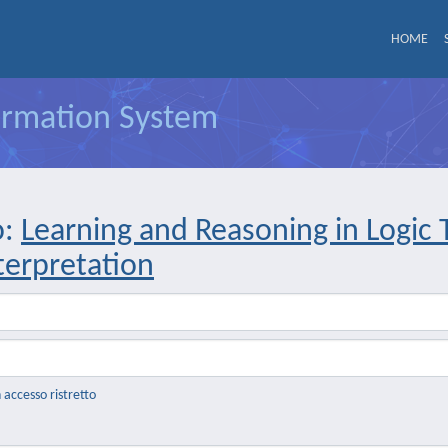
HOME
formation System
o:
Learning and Reasoning in Logic
terpretation
n accesso ristretto