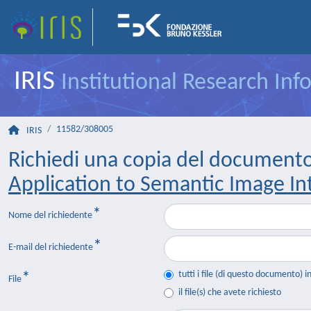
IRIS
Institutional Research In
11582/308005
IRIS
Richiedi una copia del document
Application to Semantic Image In
Nome del richiedente
E-mail del richiedente
tutti i file (di questo documento) i
File
il file(s) che avete richiesto