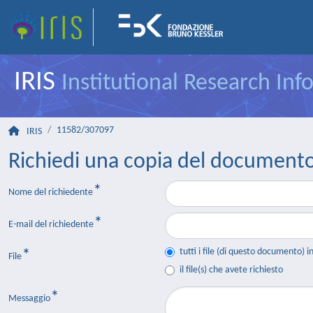
IRIS
Institutional Research In
11582/307097
IRIS
Richiedi una copia del document
Nome del richiedente
E-mail del richiedente
tutti i file (di questo documento) i
File
il file(s) che avete richiesto
Messaggio