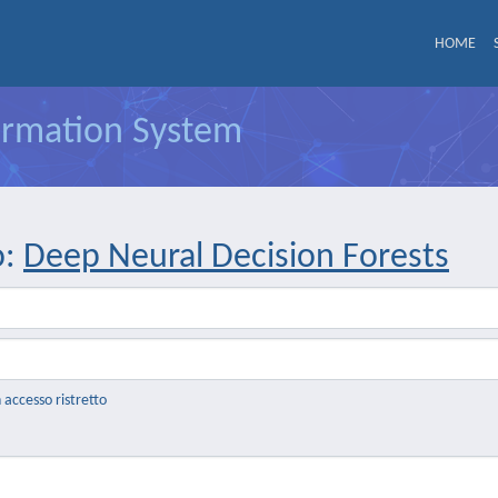
HOME
formation System
o:
Deep Neural Decision Forests
n accesso ristretto