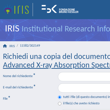
IRIS
Institutional Research In
11582/302149
IRIS
Richiedi una copia del document
Advanced X-ray Absorption Spect
Nome del richiedente
E-mail del richiedente
tutti i file (di questo documento) i
File
il file(s) che avete richiesto