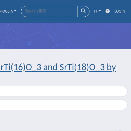
SFOGLIA
IT
LOGIN
 SrTi(16)O_3 and SrTi(18)O_3 by