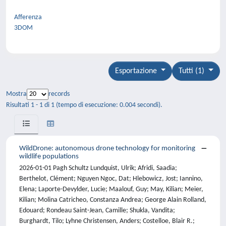
Afferenza
3DOM
Esportazione
Tutti (1)
Mostra
records
Risultati 1 - 1 di 1 (tempo di esecuzione: 0.004 secondi).
WildDrone: autonomous drone technology for monitoring
wildlife populations
2026-01-01 Pagh Schultz Lundquist, Ulrik; Afridi, Saadia;
Berthelot, Clément; Nguyen Ngoc, Dat; Hlebowicz, Jost; Iannino,
Elena; Laporte-Devylder, Lucie; Maalouf, Guy; May, Kilian; Meier,
Kilian; Molina Catricheo, Constanza Andrea; George Alain Rolland,
Edouard; Rondeau Saint-Jean, Camille; Shukla, Vandita;
Burghardt, Tilo; Lyhne Christensen, Anders; Costelloe, Blair R.;