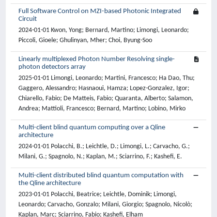
Full Software Control on MZI-based Photonic Integrated
Circuit
2024-01-01 Kwon, Yong; Bernard, Martino; Limongi, Leonardo;
Piccoli, Gioele; Ghulinyan, Mher; Choi, Byung-Soo
Linearly multiplexed Photon Number Resolving single-
photon detectors array
2025-01-01 Limongi, Leonardo; Martini, Francesco; Ha Dao, Thu;
Gaggero, Alessandro; Hasnaoui, Hamza; Lopez-Gonzalez, Igor;
Chiarello, Fabio; De Matteis, Fabio; Quaranta, Alberto; Salamon,
Andrea; Mattioli, Francesco; Bernard, Martino; Lobino, Mirko
Multi-client blind quantum computing over a Qline
architecture
2024-01-01 Polacchi, B.; Leichtle, D.; Limongi, L.; Carvacho, G.;
Milani, G.; Spagnolo, N.; Kaplan, M.; Sciarrino, F.; Kashefi, E.
Multi-client distributed blind quantum computation with
the Qline architecture
2023-01-01 Polacchi, Beatrice; Leichtle, Dominik; Limongi,
Leonardo; Carvacho, Gonzalo; Milani, Giorgio; Spagnolo, Nicolò;
Kaplan, Marc; Sciarrino, Fabio; Kashefi, Elham