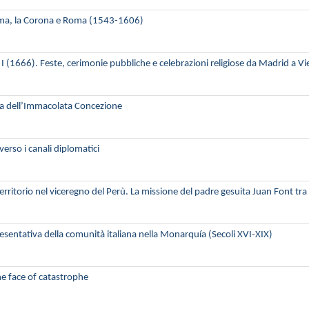
Lima, la Corona e Roma (1543-1606)
 I (1666). Feste, cerimonie pubbliche e celebrazioni religiose da Madrid a V
lla dell’Immacolata Concezione
averso i canali diplomatici
territorio nel viceregno del Perù. La missione del padre gesuita Juan Font t
presentativa della comunità italiana nella Monarquía (Secoli XVI-XIX)
he face of catastrophe