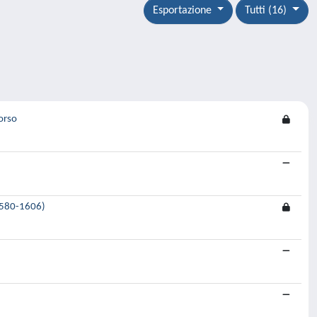
Esportazione
Tutti (16)
corso
(1580-1606)