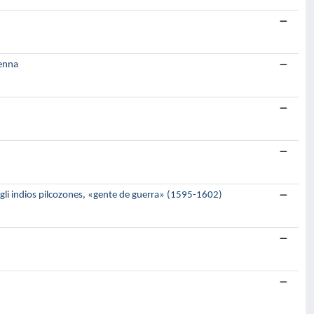
ienna
ra gli indios pilcozones, «gente de guerra» (1595-1602)