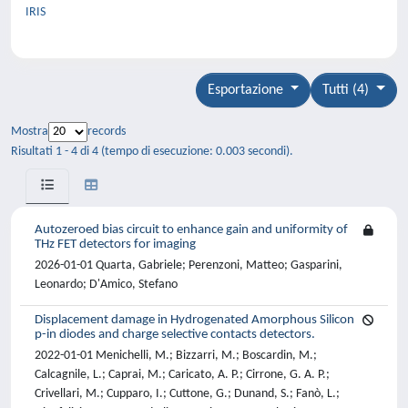
IRIS
Esportazione
Tutti (4)
Mostra
records
Risultati 1 - 4 di 4 (tempo di esecuzione: 0.003 secondi).
Autozeroed bias circuit to enhance gain and uniformity of
THz FET detectors for imaging
2026-01-01 Quarta, Gabriele; Perenzoni, Matteo; Gasparini,
Leonardo; D'Amico, Stefano
Displacement damage in Hydrogenated Amorphous Silicon
p-in diodes and charge selective contacts detectors.
2022-01-01 Menichelli, M.; Bizzarri, M.; Boscardin, M.;
Calcagnile, L.; Caprai, M.; Caricato, A. P.; Cirrone, G. A. P.;
Crivellari, M.; Cupparo, I.; Cuttone, G.; Dunand, S.; Fanò, L.;