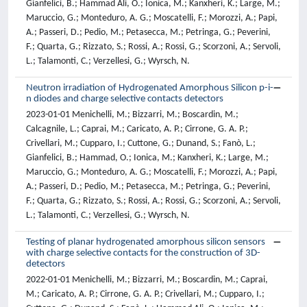
Gianfelici, B.; Hammad Ali, O.; Ionica, M.; Kanxheri, K.; Large, M.;
Maruccio, G.; Monteduro, A. G.; Moscatelli, F.; Morozzi, A.; Papi,
A.; Passeri, D.; Pedio, M.; Petasecca, M.; Petringa, G.; Peverini,
F.; Quarta, G.; Rizzato, S.; Rossi, A.; Rossi, G.; Scorzoni, A.; Servoli,
L.; Talamonti, C.; Verzellesi, G.; Wyrsch, N.
Neutron irradiation of Hydrogenated Amorphous Silicon p-i-
n diodes and charge selective contacts detectors
2023-01-01 Menichelli, M.; Bizzarri, M.; Boscardin, M.;
Calcagnile, L.; Caprai, M.; Caricato, A. P.; Cirrone, G. A. P.;
Crivellari, M.; Cupparo, I.; Cuttone, G.; Dunand, S.; Fanò, L.;
Gianfelici, B.; Hammad, O.; Ionica, M.; Kanxheri, K.; Large, M.;
Maruccio, G.; Monteduro, A. G.; Moscatelli, F.; Morozzi, A.; Papi,
A.; Passeri, D.; Pedio, M.; Petasecca, M.; Petringa, G.; Peverini,
F.; Quarta, G.; Rizzato, S.; Rossi, A.; Rossi, G.; Scorzoni, A.; Servoli,
L.; Talamonti, C.; Verzellesi, G.; Wyrsch, N.
Testing of planar hydrogenated amorphous silicon sensors
with charge selective contacts for the construction of 3D-
detectors
2022-01-01 Menichelli, M.; Bizzarri, M.; Boscardin, M.; Caprai,
M.; Caricato, A. P.; Cirrone, G. A. P.; Crivellari, M.; Cupparo, I.;