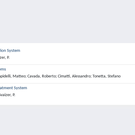
tion System
er, P.
tems
pidelli, Matteo; Cavada, Roberto; Cimatti, Alessandro; Tonetta, Stefano
Treatment System
vaizer, P.