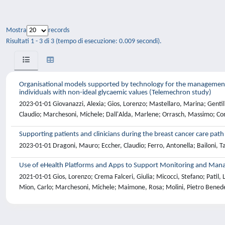
Mostra
records
Risultati 1 - 3 di 3 (tempo di esecuzione: 0.009 secondi).
Organisational models supported by technology for the management of d
individuals with non-ideal glycaemic values (Telemechron study)
2023-01-01 Giovanazzi, Alexia; Gios, Lorenzo; Mastellaro, Marina; Gentilin
Claudio; Marchesoni, Michele; Dall'Alda, Marlene; Orrasch, Massimo; Con
Supporting patients and clinicians during the breast cancer care path
2023-01-01 Dragoni, Mauro; Eccher, Claudio; Ferro, Antonella; Bailoni, T
Use of eHealth Platforms and Apps to Support Monitoring and Man
2021-01-01 Gios, Lorenzo; Crema Falceri, Giulia; Micocci, Stefano; Patil, 
Mion, Carlo; Marchesoni, Michele; Maimone, Rosa; Molini, Pietro Benedet