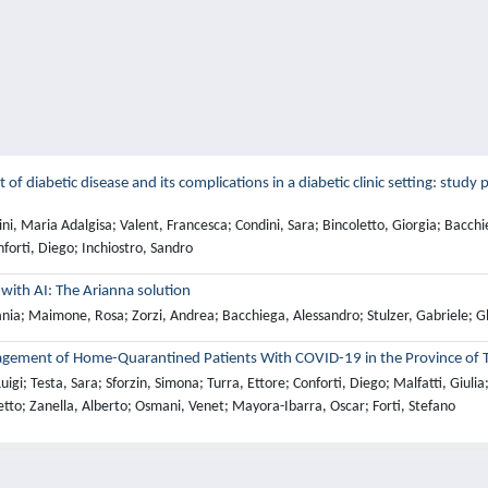
iabetic disease and its complications in a diabetic clinic setting: study p
i, Maria Adalgisa; Valent, Francesca; Condini, Sara; Bincoletto, Giorgia; Bacchie
forti, Diego; Inchiostro, Sandro
 with AI: The Arianna solution
ania; Maimone, Rosa; Zorzi, Andrea; Bacchiega, Alessandro; Stulzer, Gabriele; Gh
agement of Home-Quarantined Patients With COVID-19 in the Province of 
Luigi; Testa, Sara; Sforzin, Simona; Turra, Ettore; Conforti, Diego; Malfatti, Giu
to; Zanella, Alberto; Osmani, Venet; Mayora-Ibarra, Oscar; Forti, Stefano