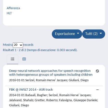
Afferenza
HLT
Esportazione
Tutti (2)
Mostra
records
Risultati 1 - 2 di 2 (tempo di esecuzione: 0.003 secondi).
Deep-neural network approaches for speech recognition
with heterogeneous groups of speakers including children
2016-01-01 Serizel, Romain Herve' Jacques; Giuliani, Diego
FBK @ IWSLT 2014 - ASR track
2014-01-01 Babaali, Bagher; Serizel, Romain Herve' Jacques;
Jalalvand, Shahab; Gretter, Roberto; Falavigna, Giuseppe Daniele;
Giuliani, Diego