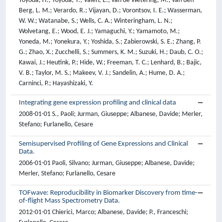
Toyoda, H.; Toyoda, T.; Valen, E.; van de Wetering, M.; van den
Berg, L. M.; Verardo, R.; Vijayan, D.; Vorontsov, I. E.; Wasserman,
W. W.; Watanabe, S.; Wells, C. A.; Winteringham, L. N.;
Wolvetang, E.; Wood, E. J.; Yamaguchi, Y.; Yamamoto, M.;
Yoneda, M.; Yonekura, Y.; Yoshida, S.; Zabierowski, S. E.; Zhang, P.
G.; Zhao, X.; Zucchelli, S.; Summers, K. M.; Suzuki, H.; Daub, C. O.;
Kawai, J.; Heutink, P.; Hide, W.; Freeman, T. C.; Lenhard, B.; Bajic,
V. B.; Taylor, M. S.; Makeev, V. J.; Sandelin, A.; Hume, D. A.;
Carninci, P.; Hayashizaki, Y.
Integrating gene expression profiling and clinical data
2008-01-01 S., Paoli; Jurman, Giuseppe; Albanese, Davide; Merler,
Stefano; Furlanello, Cesare
Semisupervised Profiling of Gene Expressions and Clinical
Data.
2006-01-01 Paoli, Silvano; Jurman, Giuseppe; Albanese, Davide;
Merler, Stefano; Furlanello, Cesare
TOFwave: Reproducibility in Biomarker Discovery from time-
of-flight Mass Spectrometry Data.
2012-01-01 Chierici, Marco; Albanese, Davide; P., Franceschi;