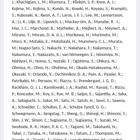
J.; Khachigian, L. M.; Kitamura, T.; Klinken, S. P.; Knox, A. J.;
Kojima, M.; Kojima, S.; Kondo, N.; Koseki, H.; Koyasu, S.; Krampitz,
S.; Kubosaki, A.; Kwon, A. T.; Laros, J. F. J.; Lee, W.; Lennartsson,
A.; Li, K.; Lilje, B.; Lipovich, L.; Mackay-sim, A.; Manabe, R. -i.;
Mar, J. C.; Marchand, B.; Mathelier, A.; Mejhert, N.; Meynert, A.;
Mizuno, Y.; Morais, D. A. d. L.; Morikawa, H.; Morimoto, M.;
Moro, K.; Motakis, E.; Motohashi, H.; Mummery, C. L.; Murata,
M.; Nagao-Sato, S.; Nakachi, Y.; Nakahara, F.; Nakamura, T.;
Nakamura, Y.; Nakazato, K.; van Nimwegen, E.; Ninomiya, N.;
Nishiyori, H.; Noma, S.; Nozaki, T.; Ogishima, S.; Ohkura, N.;
Ohmiya, H.; Ohno, H.; Ohshima, M.; Okada-Hatakeyama, M.;
Okazaki, Y.; Orlando, V.; Ovchinnikov, D. A.; Pain, A.; Passier, R.;
Patrikakis, M.; Persson, H.; Piazza, S.; Prendergast, J. G. D.;
Rackham, O. J. L.; Ramilowski, J. A.; Rashid, M.; Ravasi, T.; Rizzu,
P.; Roncador, M.; Roy, S.; Rye, M. B.; Saijyo, E.; Sajantila, A.; Saka,
A.; Sakaguchi, S.; Sakai, M.; Sato, H.; Satoh, H.; Savvi, S.; Saxena,
A.; Schneider, C.; Schultes, E. A.; Schulze-Tanzil, G. G.;
Schwegmann, A.; Sengstag, T.; Sheng, G.; Shimoji, H.; Shimoni, Y.;
Shin, J. W.; Simon, C.; Sugiyama, D.; Sugiyama, T.; Suzuki, M.;
Swoboda, R. K.; Hoen, P. A. C. 't.; Tagami, M.; Takahashi, N.;
Takai, J.; Tanaka, H.; Tatsukawa, H.; Tatum, Z.; Thompson, M.;