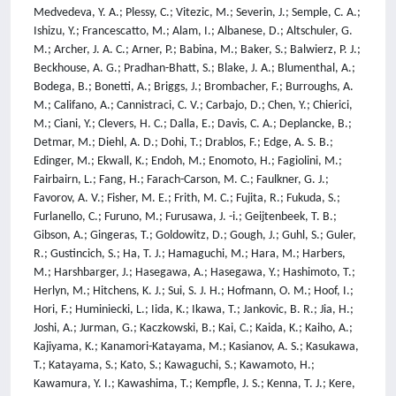
Medvedeva, Y. A.; Plessy, C.; Vitezic, M.; Severin, J.; Semple, C. A.;
Ishizu, Y.; Francescatto, M.; Alam, I.; Albanese, D.; Altschuler, G.
M.; Archer, J. A. C.; Arner, P.; Babina, M.; Baker, S.; Balwierz, P. J.;
Beckhouse, A. G.; Pradhan-Bhatt, S.; Blake, J. A.; Blumenthal, A.;
Bodega, B.; Bonetti, A.; Briggs, J.; Brombacher, F.; Burroughs, A.
M.; Califano, A.; Cannistraci, C. V.; Carbajo, D.; Chen, Y.; Chierici,
M.; Ciani, Y.; Clevers, H. C.; Dalla, E.; Davis, C. A.; Deplancke, B.;
Detmar, M.; Diehl, A. D.; Dohi, T.; Drablos, F.; Edge, A. S. B.;
Edinger, M.; Ekwall, K.; Endoh, M.; Enomoto, H.; Fagiolini, M.;
Fairbairn, L.; Fang, H.; Farach-Carson, M. C.; Faulkner, G. J.;
Favorov, A. V.; Fisher, M. E.; Frith, M. C.; Fujita, R.; Fukuda, S.;
Furlanello, C.; Furuno, M.; Furusawa, J. -i.; Geijtenbeek, T. B.;
Gibson, A.; Gingeras, T.; Goldowitz, D.; Gough, J.; Guhl, S.; Guler,
R.; Gustincich, S.; Ha, T. J.; Hamaguchi, M.; Hara, M.; Harbers,
M.; Harshbarger, J.; Hasegawa, A.; Hasegawa, Y.; Hashimoto, T.;
Herlyn, M.; Hitchens, K. J.; Sui, S. J. H.; Hofmann, O. M.; Hoof, I.;
Hori, F.; Huminiecki, L.; Iida, K.; Ikawa, T.; Jankovic, B. R.; Jia, H.;
Joshi, A.; Jurman, G.; Kaczkowski, B.; Kai, C.; Kaida, K.; Kaiho, A.;
Kajiyama, K.; Kanamori-Katayama, M.; Kasianov, A. S.; Kasukawa,
T.; Katayama, S.; Kato, S.; Kawaguchi, S.; Kawamoto, H.;
Kawamura, Y. I.; Kawashima, T.; Kempfle, J. S.; Kenna, T. J.; Kere,