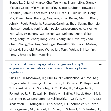
Benedikt; Chierici, Marco; Chu, Tzu Ming; Zhang, Jibin; Grundy,
Richard G; He, Min Max; Hebbring, Scott; Kaufman, Howard L;
Lababidi, Samir; Lancashire, Lee J; Li, Yan; Lu, Xin X; Luo, Heng;
Ma, Xiwen; Ning, Baitang; Noguera, Rosa; Peifer, Martin; Phan,
John H; Roels, Frederik; Rosswog, Carolina; Shao, Susan; Shen, Jie;
Theissen, Jessica; Tonini, Gian Paolo; Vandesompele, Jo; Wu, Po
Yen; Xiao, Wenzhong; Xu, Joshua; Xu, Weihong; Xuan, Jiekun;
Yang, Yong; Ye, Zhan; Dong, Zirui; Zhang, Ke K; Yin, Ye; Zhao,
Chen; Zheng, Yuanting; Wolfinger, Russell D; Shi, Tieliu; Malkas,
Linda H; Berthold, Frank; Wang, Jun; Tong, Weida; Shi, Leming;
Peng, Zhiyu; Fischer, Matthias
Differential roles of epigenetic changes and Foxp3
expression in regulatory T cell-specific transcriptional
regulation
2014-01-01 Morikawa, H.; Ohkura, N.; Vandenbon, A.; Itoh, M.;
Nagao-Sato, S.; Kawaji, H.; Lassmann, T.; Carninci, P.; Hayashizaki,
Y.; Forrest, A. R. R.; Standley, D. M.; Date, H.; Sakaguchi, S.;
Forrest, A. R. R.; Kawaji, H.; Rehli, M.; Baillie, J. K.; de Hoon, M. J.
L.; Haberle, V.; Lassmann, T.; Kulakovskiy, I. V.; Lizio, M.; Itoh, M.;
Andersson, R.; Mungall, C. J.; Meehan, T. F.; Schmeier, S.; Bertin,
N.; Jorgensen, M.; Dimont, E.; Arner, E.; Schmidl, C.; Schaefer, U.;