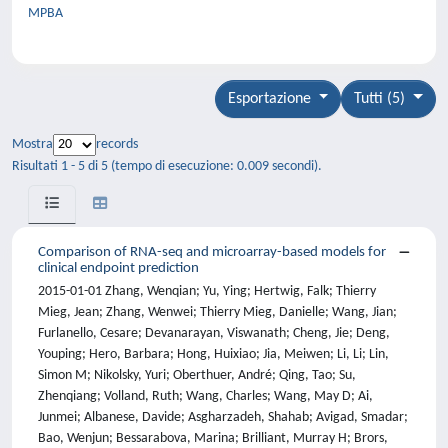
MPBA
Esportazione
Tutti (5)
Mostra
records
Risultati 1 - 5 di 5 (tempo di esecuzione: 0.009 secondi).
Comparison of RNA-seq and microarray-based models for
clinical endpoint prediction
2015-01-01 Zhang, Wenqian; Yu, Ying; Hertwig, Falk; Thierry
Mieg, Jean; Zhang, Wenwei; Thierry Mieg, Danielle; Wang, Jian;
Furlanello, Cesare; Devanarayan, Viswanath; Cheng, Jie; Deng,
Youping; Hero, Barbara; Hong, Huixiao; Jia, Meiwen; Li, Li; Lin,
Simon M; Nikolsky, Yuri; Oberthuer, André; Qing, Tao; Su,
Zhenqiang; Volland, Ruth; Wang, Charles; Wang, May D; Ai,
Junmei; Albanese, Davide; Asgharzadeh, Shahab; Avigad, Smadar;
Bao, Wenjun; Bessarabova, Marina; Brilliant, Murray H; Brors,