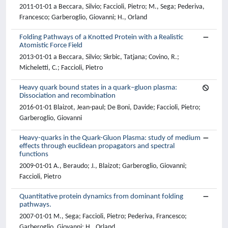
2011-01-01 a Beccara, Silvio; Faccioli, Pietro; M., Sega; Pederiva,
Francesco; Garberoglio, Giovanni; H., Orland
Folding Pathways of a Knotted Protein with a Realistic
Atomistic Force Field
2013-01-01 a Beccara, Silvio; Skrbic, Tatjana; Covino, R.;
Micheletti, C.; Faccioli, Pietro
Heavy quark bound states in a quark–gluon plasma:
Dissociation and recombination
2016-01-01 Blaizot, Jean-paul; De Boni, Davide; Faccioli, Pietro;
Garberoglio, Giovanni
Heavy-quarks in the Quark-Gluon Plasma: study of medium
effects through euclidean propagators and spectral
functions
2009-01-01 A., Beraudo; J., Blaizot; Garberoglio, Giovanni;
Faccioli, Pietro
Quantitative protein dynamics from dominant folding
pathways.
2007-01-01 M., Sega; Faccioli, Pietro; Pederiva, Francesco;
Garberoglio, Giovanni; H., Orland