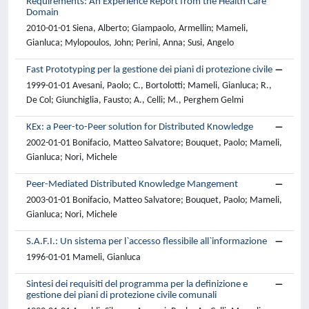
Requirements: An Experience Report from the Health Care
Domain
2010-01-01 Siena, Alberto; Giampaolo, Armellin; Mameli,
Gianluca; Mylopoulos, John; Perini, Anna; Susi, Angelo
Fast Prototyping per la gestione dei piani di protezione civile
1999-01-01 Avesani, Paolo; C., Bortolotti; Mameli, Gianluca; R.,
De Col; Giunchiglia, Fausto; A., Celli; M., Perghem Gelmi
KEx: a Peer-to-Peer solution for Distributed Knowledge
2002-01-01 Bonifacio, Matteo Salvatore; Bouquet, Paolo; Mameli,
Gianluca; Nori, Michele
Peer-Mediated Distributed Knowledge Mangement
2003-01-01 Bonifacio, Matteo Salvatore; Bouquet, Paolo; Mameli,
Gianluca; Nori, Michele
S.A.F.I.: Un sistema per l`accesso flessibile all`informazione
1996-01-01 Mameli, Gianluca
Sintesi dei requisiti del programma per la definizione e
gestione dei piani di protezione civile comunali