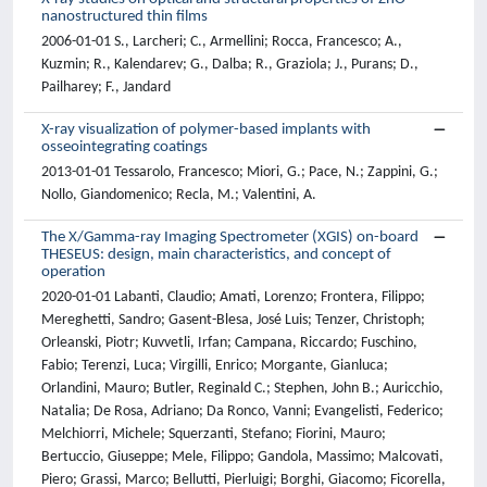
nanostructured thin films
2006-01-01 S., Larcheri; C., Armellini; Rocca, Francesco; A.,
Kuzmin; R., Kalendarev; G., Dalba; R., Graziola; J., Purans; D.,
Pailharey; F., Jandard
X-ray visualization of polymer-based implants with
osseointegrating coatings
2013-01-01 Tessarolo, Francesco; Miori, G.; Pace, N.; Zappini, G.;
Nollo, Giandomenico; Recla, M.; Valentini, A.
The X/Gamma-ray Imaging Spectrometer (XGIS) on-board
THESEUS: design, main characteristics, and concept of
operation
2020-01-01 Labanti, Claudio; Amati, Lorenzo; Frontera, Filippo;
Mereghetti, Sandro; Gasent-Blesa, José Luis; Tenzer, Christoph;
Orleanski, Piotr; Kuvvetli, Irfan; Campana, Riccardo; Fuschino,
Fabio; Terenzi, Luca; Virgilli, Enrico; Morgante, Gianluca;
Orlandini, Mauro; Butler, Reginald C.; Stephen, John B.; Auricchio,
Natalia; De Rosa, Adriano; Da Ronco, Vanni; Evangelisti, Federico;
Melchiorri, Michele; Squerzanti, Stefano; Fiorini, Mauro;
Bertuccio, Giuseppe; Mele, Filippo; Gandola, Massimo; Malcovati,
Piero; Grassi, Marco; Bellutti, Pierluigi; Borghi, Giacomo; Ficorella,