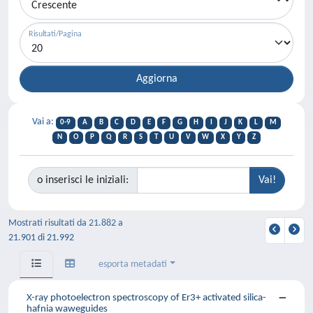
Risultati/Pagina
Vai a:
0-9
A
B
C
D
E
F
G
H
I
J
K
L
M
N
O
P
Q
R
S
T
U
V
W
X
Y
Z
o inserisci le iniziali:
Mostrati risultati da 21.882 a
21.901 di 21.992
esporta metadati
X-ray photoelectron spectroscopy of Er3+ activated silica-
hafnia waweguides