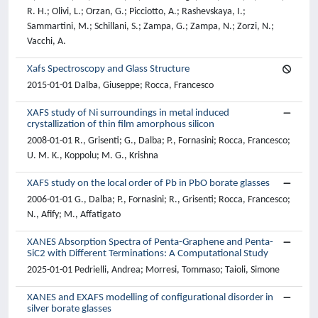
R. H.; Olivi, L.; Orzan, G.; Picciotto, A.; Rashevskaya, I.;
Sammartini, M.; Schillani, S.; Zampa, G.; Zampa, N.; Zorzi, N.;
Vacchi, A.
Xafs Spectroscopy and Glass Structure
2015-01-01 Dalba, Giuseppe; Rocca, Francesco
XAFS study of Ni surroundings in metal induced
crystallization of thin film amorphous silicon
2008-01-01 R., Grisenti; G., Dalba; P., Fornasini; Rocca, Francesco;
U. M. K., Koppolu; M. G., Krishna
XAFS study on the local order of Pb in PbO borate glasses
2006-01-01 G., Dalba; P., Fornasini; R., Grisenti; Rocca, Francesco;
N., Afify; M., Affatigato
XANES Absorption Spectra of Penta-Graphene and Penta-
SiC2 with Different Terminations: A Computational Study
2025-01-01 Pedrielli, Andrea; Morresi, Tommaso; Taioli, Simone
XANES and EXAFS modelling of configurational disorder in
silver borate glasses