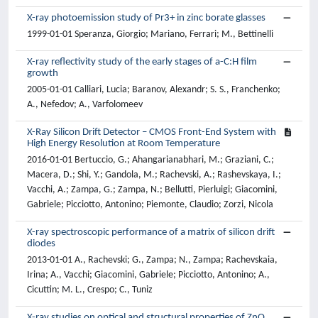
X-ray photoemission study of Pr3+ in zinc borate glasses
1999-01-01 Speranza, Giorgio; Mariano, Ferrari; M., Bettinelli
X-ray reflectivity study of the early stages of a-C:H film
growth
2005-01-01 Calliari, Lucia; Baranov, Alexandr; S. S., Franchenko;
A., Nefedov; A., Varfolomeev
X-Ray Silicon Drift Detector – CMOS Front-End System with
High Energy Resolution at Room Temperature
2016-01-01 Bertuccio, G.; Ahangarianabhari, M.; Graziani, C.;
Macera, D.; Shi, Y.; Gandola, M.; Rachevski, A.; Rashevskaya, I.;
Vacchi, A.; Zampa, G.; Zampa, N.; Bellutti, Pierluigi; Giacomini,
Gabriele; Picciotto, Antonino; Piemonte, Claudio; Zorzi, Nicola
X-ray spectroscopic performance of a matrix of silicon drift
diodes
2013-01-01 A., Rachevski; G., Zampa; N., Zampa; Rachevskaia,
Irina; A., Vacchi; Giacomini, Gabriele; Picciotto, Antonino; A.,
Cicuttin; M. L., Crespo; C., Tuniz
X-ray studies on optical and structural properties of ZnO