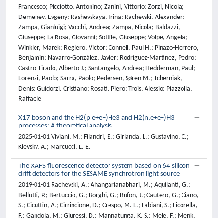
Francesco; Picciotto, Antonino; Zanini, Vittorio; Zorzi, Nicola;
Demenev, Evgeny; Rashevskaya, Irina; Rachevski, Alexander;
Zampa, Gianluigi; Vacchi, Andrea; Zampa, Nicola; Baldazzi,
Giuseppe; La Rosa, Giovanni; Sottile, Giuseppe; Volpe, Angela;
Winkler, Marek; Reglero, Victor; Connell, Paul H.; Pinazo-Herrero,
Benjamin; Navarro-González, Javier; Rodríguez-Martínez, Pedro;
Castro-Tirado, Alberto J.; Santangelo, Andrea; Hedderman, Paul;
Lorenzi, Paolo; Sarra, Paolo; Pedersen, Søren M.; Tcherniak,
Denis; Guidorzi, Cristiano; Rosati, Piero; Trois, Alessio; Piazzolla,
Raffaele
X17 boson and the H2(p,e+e−)He3 and H2(n,e+e−)H3
processes: A theoretical analysis
2025-01-01 Viviani, M.; Filandri, E.; Girlanda, L.; Gustavino, C.;
Kievsky, A.; Marcucci, L. E.
The XAFS fluorescence detector system based on 64 silicon
drift detectors for the SESAME synchrotron light source
2019-01-01 Rachevski, A.; Ahangarianabhari, M.; Aquilanti, G.;
Bellutti, P.; Bertuccio, G.; Borghi, G.; Bufon, J.; Cautero, G.; Ciano,
S.; Cicuttin, A.; Cirrincione, D.; Crespo, M. L.; Fabiani, S.; Ficorella,
F.; Gandola, M.; Giuressi, D.; Mannatunga, K. S.; Mele, F.; Menk,