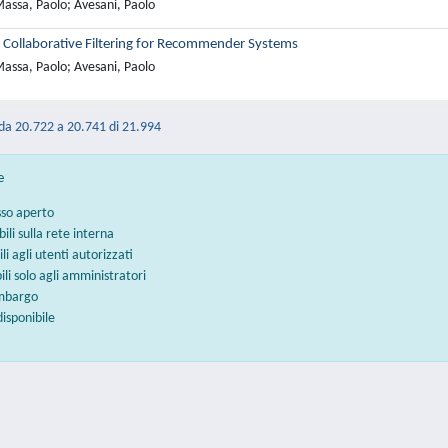
assa, Paolo; Avesani, Paolo
 Collaborative Filtering for Recommender Systems
assa, Paolo; Avesani, Paolo
 da 20.722 a 20.741 di 21.994
e
sso aperto
bili sulla rete interna
ili agli utenti autorizzati
bili solo agli amministratori
embargo
disponibile