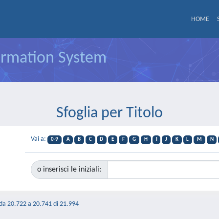
HOME
formation System
Sfoglia per Titolo
Vai a:
0-9
A
B
C
D
E
F
G
H
I
J
K
L
M
N
o inserisci le iniziali:
 da 20.722 a 20.741 di 21.994