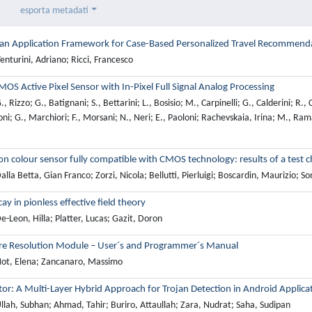
esporta metadati
 an Application Framework for Case-Based Personalized Travel Recommend
nturini, Adriano; Ricci, Francesco
CMOS Active Pixel Sensor with In-Pixel Full Signal Analog Processing
 Rizzo; G., Batignani; S., Bettarini; L., Bosisio; M., Carpinelli; G., Calderini; R., 
i; G., Marchiori; F., Morsani; N., Neri; E., Paoloni; Rachevskaia, Irina; M., Rama; R
ion colour sensor fully compatible with CMOS technology: results of a test c
lla Betta, Gian Franco; Zorzi, Nicola; Bellutti, Pierluigi; Boscardin, Maurizio; So
ay in pionless effective field theory
-Leon, Hilla; Platter, Lucas; Gazit, Doron
re Resolution Module – User´s and Programmer´s Manual
ot, Elena; Zancanaro, Massimo
or: A Multi-Layer Hybrid Approach for Trojan Detection in Android Applica
llah, Subhan; Ahmad, Tahir; Buriro, Attaullah; Zara, Nudrat; Saha, Sudipan