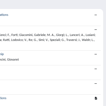
ations
Cenci; F., Forti; Giacomini, Gabriele; M. A., Giorgi; L., Lanceri; A., Lusiani;
atti, Lodovico; V., Re; G., Simi; V., Speziali; G., Traversi; J., Walsh; L.,
hip
ncini, Giovanni
tions