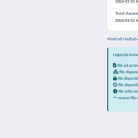
2004-01-01 M
Trust-Aware
2004-01-01 M
Mostrati risultati
Legenda icon
file ad acce
file disponi
file disponib
file disponi
file sotto 
nessun file 