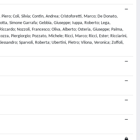
Piero; Coli, Silvia; Contin, Andrea; Cristoforetti, Marco; De Donato,
 Botta, Simone Garrafa; Gebbia, Giuseppe; Iuppa, Roberto; Lega,
iccardo; Nozzoli, Francesco; Oliva, Alberto; Osteria, Giuseppe; Palma,
ozza, Piergiorgio; Pozzato, Michele; Ricci, Marco; Ricci, Ester; Ricciarini,
essandro; Sparvoli, Roberta; Ubertini, Pietro; Vilona, Veronica; Zoffoli,