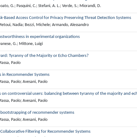
ato, G.; Pasquini, C.; Stefani, A. L.; Verde, S.; Miorandi, D.
sk-Based Access Control for Privacy Preserving Threat Detection Systems
etoui, Nadia; Bezzi, Michele; Armando, Alessandro
ustworthiness in experimental organizations
anese, G.; Mittone, Luigi
rward: Tyranny of the Majority or Echo Chambers?
assa, Paolo
cs in Recommender Systems
assa, Paolo; Avesani, Paolo
s on controversial users: balancing between tyranny of the majority and e
assa, Paolo; Avesani, Paolo
 bootstrapping of recommender systems
assa, Paolo; Avesani, Paolo
 Collaborative Filtering for Recommender Systems