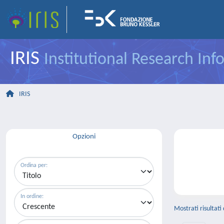
IRIS
Institutional Research In
IRIS
Opzioni
Ordina per:
In ordine:
Mostrati risultati