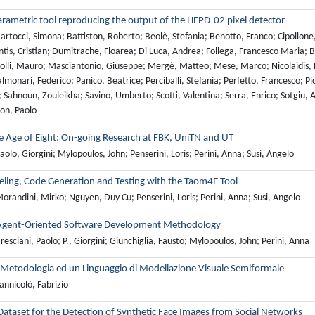
rametric tool reproducing the output of the HEPD-02 pixel detector
rtocci, Simona; Battiston, Roberto; Beolè, Stefania; Benotto, Franco; Cipollone, 
ntis, Cristian; Dumitrache, Floarea; Di Luca, Andrea; Follega, Francesco Maria;
Lolli, Mauro; Masciantonio, Giuseppe; Mergè, Matteo; Mese, Marco; Nicolaidis, R
lmonari, Federico; Panico, Beatrice; Perciballi, Stefania; Perfetto, Francesco; Pic
 Sahnoun, Zouleikha; Savino, Umberto; Scotti, Valentina; Serra, Enrico; Sotgiu, Al
on, Paolo
e Age of Eight: On-going Research at FBK, UniTN and UT
olo, Giorgini; Mylopoulos, John; Penserini, Loris; Perini, Anna; Susi, Angelo
ling, Code Generation and Testing with the Taom4E Tool
randini, Mirko; Nguyen, Duy Cu; Penserini, Loris; Perini, Anna; Susi, Angelo
Agent-Oriented Software Development Methodology
esciani, Paolo; P., Giorgini; Giunchiglia, Fausto; Mylopoulos, John; Perini, Anna
 Metodologia ed un Linguaggio di Modellazione Visuale Semiformale
annicolò, Fabrizio
Dataset for the Detection of Synthetic Face Images from Social Networks