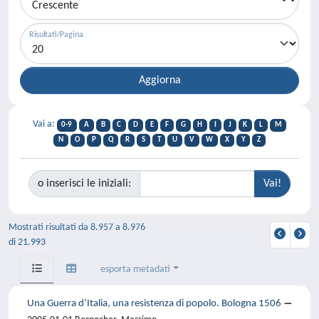
Risultati/Pagina
Vai a:
0-9
A
B
C
D
E
F
G
H
I
J
K
L
M
N
O
P
Q
R
S
T
U
V
W
X
Y
Z
o inserisci le iniziali:
Mostrati risultati da 8.957 a 8.976
di 21.993
esporta metadati
Una Guerra d’Italia, una resistenza di popolo. Bologna 1506