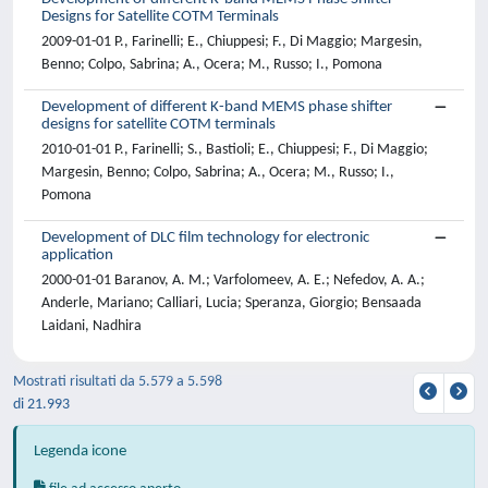
Designs for Satellite COTM Terminals
2009-01-01 P., Farinelli; E., Chiuppesi; F., Di Maggio; Margesin,
Benno; Colpo, Sabrina; A., Ocera; M., Russo; I., Pomona
Development of different K-band MEMS phase shifter
designs for satellite COTM terminals
2010-01-01 P., Farinelli; S., Bastioli; E., Chiuppesi; F., Di Maggio;
Margesin, Benno; Colpo, Sabrina; A., Ocera; M., Russo; I.,
Pomona
Development of DLC film technology for electronic
application
2000-01-01 Baranov, A. M.; Varfolomeev, A. E.; Nefedov, A. A.;
Anderle, Mariano; Calliari, Lucia; Speranza, Giorgio; Bensaada
Laidani, Nadhira
Mostrati risultati da 5.579 a 5.598
di 21.993
Legenda icone