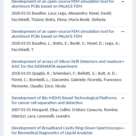
Development of an open-source FEM simulation tool for
aluminum PCBs based on PALACE-FEM
2026-01-01 Baudino, Luca; Lega, Alessandro; Novel, David;
Facchinelli, Tiziano; Botta, Elena; Maria Beolé, Stefania
Development of an open-source FEM simulation tool for
aluminum PCBs based on PALACE-FEM
2026-01-01 Baudino, L.; Botta, E.; Beolé, S.; Novel, D.; Lega, A.;
Facchinelli, T.
Development of arrays of Silicon Drift Detectors and readout
ASIC for the SIDDHARTA experiment
2016-01-01 Quaglia, R.; Schembari, F.; Bellotti, G.; Butt, A. D.;
Fiorini, C.; Bombelli, L.; Giacomini, Gabriele; Ficorella, Francesco;
Piemonte, Claudio; Zorzi, Nicola
Development of Bio-MEMS Based Technological Platforms
for cancer cell separation and detection
2007-01-01 Morganti, Elisa; Collini, Cristian; Cunaccia, Romina;
Odorizzi, Lara; Lorenzelli, Leandro
Development of Broadband Cavity Ring-Down Spectroscopy
for Biomedical Diagnostics of Liquid Analytes