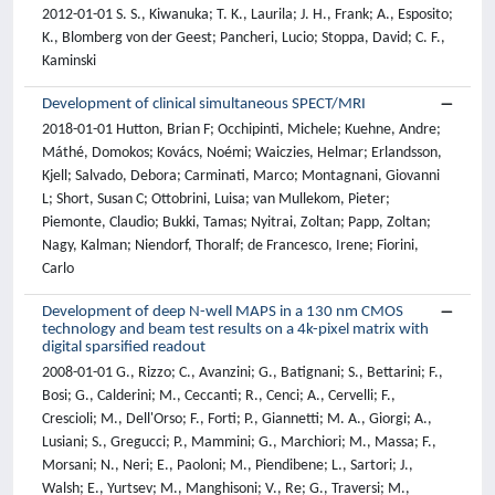
2012-01-01 S. S., Kiwanuka; T. K., Laurila; J. H., Frank; A., Esposito;
K., Blomberg von der Geest; Pancheri, Lucio; Stoppa, David; C. F.,
Kaminski
Development of clinical simultaneous SPECT/MRI
2018-01-01 Hutton, Brian F; Occhipinti, Michele; Kuehne, Andre;
Máthé, Domokos; Kovács, Noémi; Waiczies, Helmar; Erlandsson,
Kjell; Salvado, Debora; Carminati, Marco; Montagnani, Giovanni
L; Short, Susan C; Ottobrini, Luisa; van Mullekom, Pieter;
Piemonte, Claudio; Bukki, Tamas; Nyitrai, Zoltan; Papp, Zoltan;
Nagy, Kalman; Niendorf, Thoralf; de Francesco, Irene; Fiorini,
Carlo
Development of deep N-well MAPS in a 130 nm CMOS
technology and beam test results on a 4k-pixel matrix with
digital sparsified readout
2008-01-01 G., Rizzo; C., Avanzini; G., Batignani; S., Bettarini; F.,
Bosi; G., Calderini; M., Ceccanti; R., Cenci; A., Cervelli; F.,
Crescioli; M., Dell'Orso; F., Forti; P., Giannetti; M. A., Giorgi; A.,
Lusiani; S., Gregucci; P., Mammini; G., Marchiori; M., Massa; F.,
Morsani; N., Neri; E., Paoloni; M., Piendibene; L., Sartori; J.,
Walsh; E., Yurtsev; M., Manghisoni; V., Re; G., Traversi; M.,