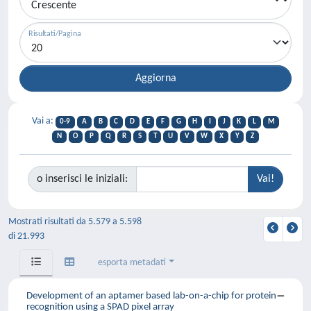
Risultati/Pagina
Vai a:
0-9
A
B
C
D
E
F
G
H
I
J
K
L
M
N
O
P
Q
R
S
T
U
V
W
X
Y
Z
o inserisci le iniziali:
Mostrati risultati da 5.579 a 5.598
di 21.993
esporta metadati
Development of an aptamer based lab-on-a-chip for protein
recognition using a SPAD pixel array