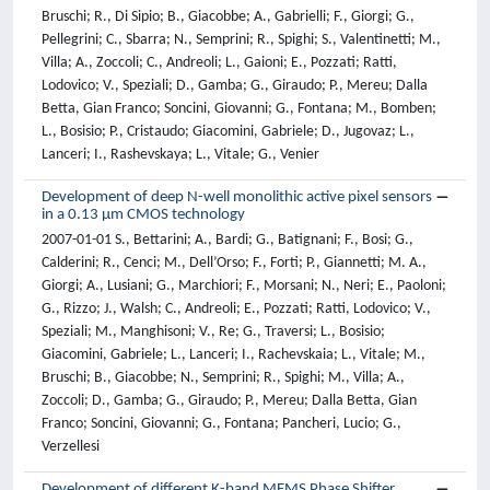
Bruschi; R., Di Sipio; B., Giacobbe; A., Gabrielli; F., Giorgi; G.,
Pellegrini; C., Sbarra; N., Semprini; R., Spighi; S., Valentinetti; M.,
Villa; A., Zoccoli; C., Andreoli; L., Gaioni; E., Pozzati; Ratti,
Lodovico; V., Speziali; D., Gamba; G., Giraudo; P., Mereu; Dalla
Betta, Gian Franco; Soncini, Giovanni; G., Fontana; M., Bomben;
L., Bosisio; P., Cristaudo; Giacomini, Gabriele; D., Jugovaz; L.,
Lanceri; I., Rashevskaya; L., Vitale; G., Venier
Development of deep N-well monolithic active pixel sensors
in a 0.13 μm CMOS technology
2007-01-01 S., Bettarini; A., Bardi; G., Batignani; F., Bosi; G.,
Calderini; R., Cenci; M., Dell’Orso; F., Forti; P., Giannetti; M. A.,
Giorgi; A., Lusiani; G., Marchiori; F., Morsani; N., Neri; E., Paoloni;
G., Rizzo; J., Walsh; C., Andreoli; E., Pozzati; Ratti, Lodovico; V.,
Speziali; M., Manghisoni; V., Re; G., Traversi; L., Bosisio;
Giacomini, Gabriele; L., Lanceri; I., Rachevskaia; L., Vitale; M.,
Bruschi; B., Giacobbe; N., Semprini; R., Spighi; M., Villa; A.,
Zoccoli; D., Gamba; G., Giraudo; P., Mereu; Dalla Betta, Gian
Franco; Soncini, Giovanni; G., Fontana; Pancheri, Lucio; G.,
Verzellesi
Development of different K-band MEMS Phase Shifter