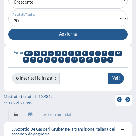
Risultati/Pagina
Vai a:
0-9
A
B
C
D
E
F
G
H
I
J
K
L
M
N
O
P
Q
R
S
T
U
V
W
X
Y
Z
o inserisci le iniziali:
Mostrati risultati da 10.983 a
11.002 di 21.993
esporta metadati
L'Accordo De Gasperi-Gruber nella transizione italiana del
secondo dopoguerra