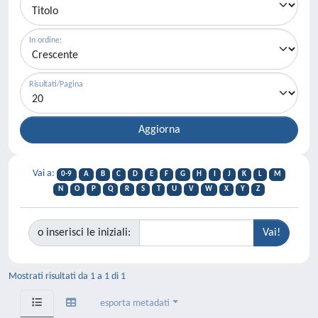
In ordine:
Risultati/Pagina
Vai a:
0-9
A
B
C
D
E
F
G
H
I
J
K
L
M
N
O
P
Q
R
S
T
U
V
W
X
Y
Z
o inserisci le iniziali:
Mostrati risultati da 1 a 1 di 1
esporta metadati