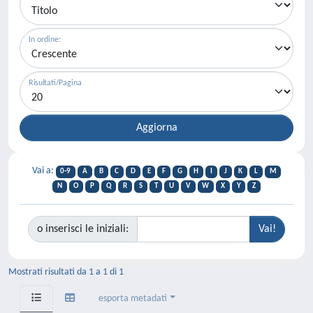
In ordine:
Risultati/Pagina
Vai a:
0-9
A
B
C
D
E
F
G
H
I
J
K
L
M
N
O
P
Q
R
S
T
U
V
W
X
Y
Z
o inserisci le iniziali:
Mostrati risultati da 1 a 1 di 1
esporta metadati