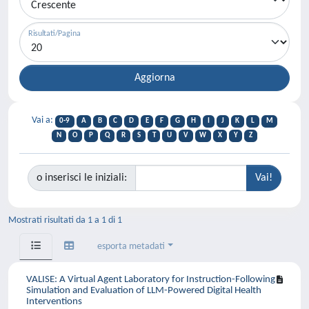
Risultati/Pagina
Vai a:
0-9
A
B
C
D
E
F
G
H
I
J
K
L
M
N
O
P
Q
R
S
T
U
V
W
X
Y
Z
o inserisci le iniziali:
Mostrati risultati da 1 a 1 di 1
esporta metadati
VALISE: A Virtual Agent Laboratory for Instruction-Following
Simulation and Evaluation of LLM-Powered Digital Health
Interventions