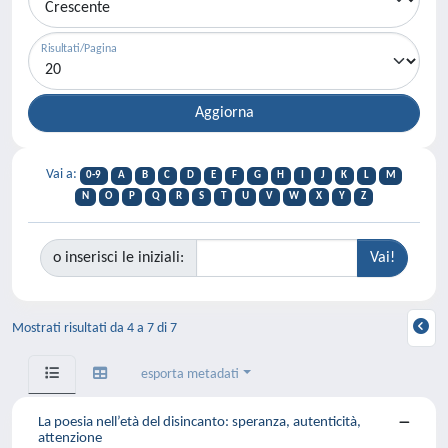
Risultati/Pagina
Vai a:
0-9
A
B
C
D
E
F
G
H
I
J
K
L
M
N
O
P
Q
R
S
T
U
V
W
X
Y
Z
o inserisci le iniziali:
Mostrati risultati da 4 a 7 di 7
esporta metadati
La poesia nell’età del disincanto: speranza, autenticità,
attenzione