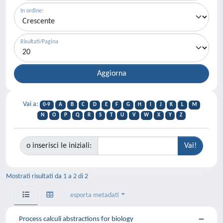
In ordine:
Risultati/Pagina
Vai a:
0-9
A
B
C
D
E
F
G
H
I
J
K
L
M
N
O
P
Q
R
S
T
U
V
W
X
Y
Z
o inserisci le iniziali:
Mostrati risultati da 1 a 2 di 2
esporta metadati
Process calculi abstractions for biology