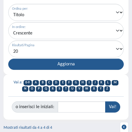
Ordina per:
In ordine:
Risultati/Pagina
Vai a:
0-9
A
B
C
D
E
F
G
H
I
J
K
L
M
N
O
P
Q
R
S
T
U
V
W
X
Y
Z
o inserisci le iniziali:
Mostrati risultati da 4 a 4 di 4