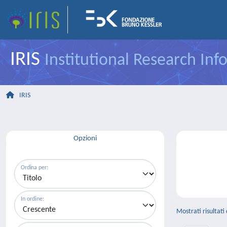
IRIS
Institutional Research In
IRIS
Opzioni
Ordina per:
In ordine:
Mostrati risultati 