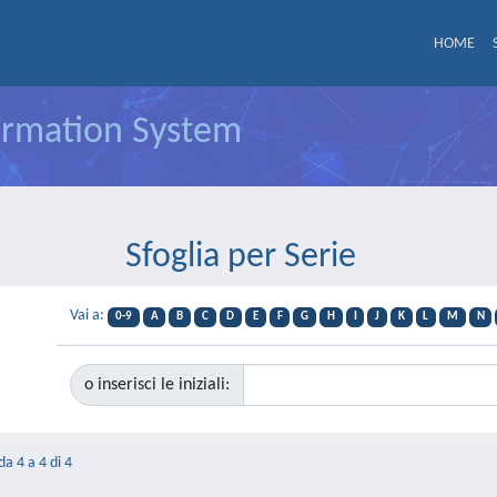
HOME
formation System
Sfoglia per Serie
Vai a:
0-9
A
B
C
D
E
F
G
H
I
J
K
L
M
N
o inserisci le iniziali:
da 4 a 4 di 4