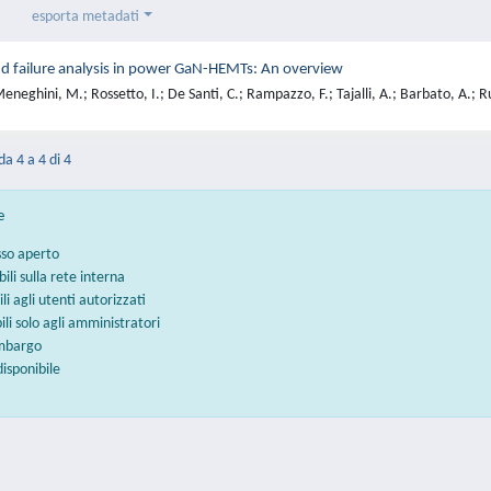
esporta metadati
and failure analysis in power GaN-HEMTs: An overview
neghini, M.; Rossetto, I.; De Santi, C.; Rampazzo, F.; Tajalli, A.; Barbato, A.;
da 4 a 4 di 4
e
sso aperto
bili sulla rete interna
ili agli utenti autorizzati
bili solo agli amministratori
embargo
disponibile