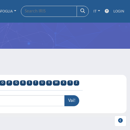
SFOGLIA
IT
LOGIN
O
P
Q
R
S
T
U
V
W
X
Y
Z