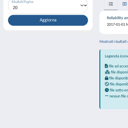
Risultati/Pagina
Reliability 
2017-01-01 Me
Mostrati risultati 
Legenda icon
file ad acce
file disponi
file disponib
file disponi
file sotto 
nessun file 