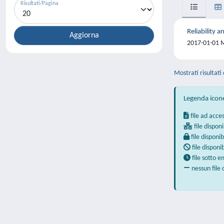
Risultati/Pagina
Reliability 
2017-01-01 Me
Mostrati risultati 
Legenda icon
file ad acce
file disponi
file disponib
file disponi
file sotto 
nessun file 