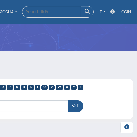
SFOGLIA
IT
LOGIN
O
P
Q
R
S
T
U
V
W
X
Y
Z