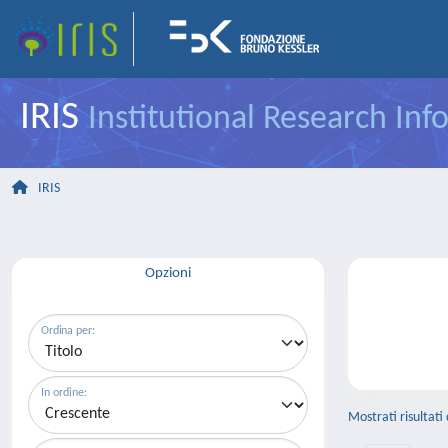
IRIS
Institutional Research In
IRIS
Opzioni
Ordina per:
In ordine:
Mostrati risultati 