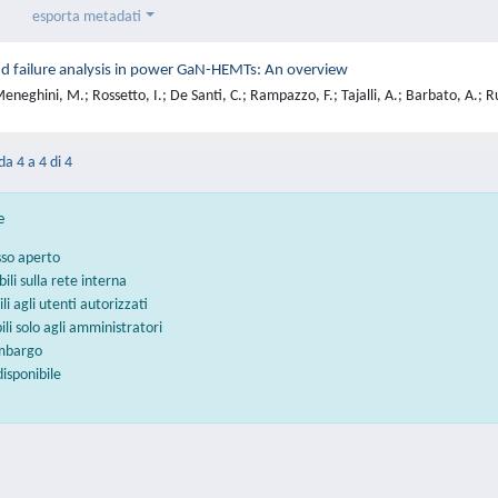
esporta metadati
and failure analysis in power GaN-HEMTs: An overview
neghini, M.; Rossetto, I.; De Santi, C.; Rampazzo, F.; Tajalli, A.; Barbato, A.;
da 4 a 4 di 4
e
sso aperto
bili sulla rete interna
ili agli utenti autorizzati
bili solo agli amministratori
embargo
disponibile