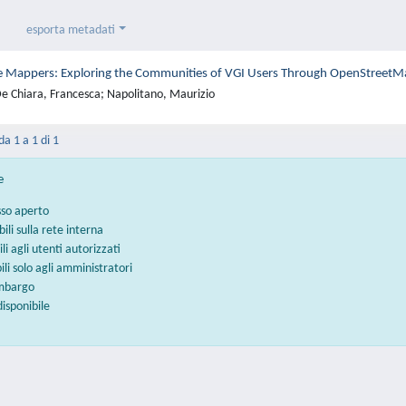
esporta metadati
 Mappers: Exploring the Communities of VGI Users Through OpenStreetM
e Chiara, Francesca; Napolitano, Maurizio
da 1 a 1 di 1
e
sso aperto
bili sulla rete interna
ili agli utenti autorizzati
bili solo agli amministratori
embargo
disponibile