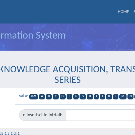
HOME
formation System
 IN KNOWLEDGE ACQUISITION, T
SERIES
Vai a:
0-9
A
B
C
D
E
F
G
H
I
J
K
L
M
N
o inserisci le iniziali:
da 1 a 1 di 1