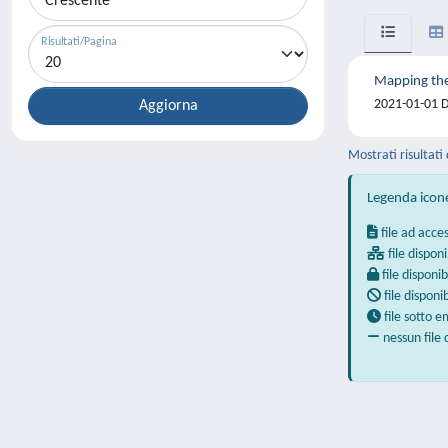
Risultati/Pagina
Mapping the
2021-01-01 D
Mostrati risultati 
Legenda icon
file ad acce
file disponi
file disponib
file disponi
file sotto 
nessun file 