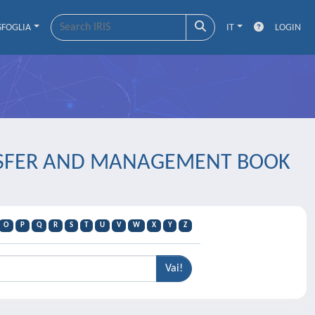
SFOGLIA
IT
LOGIN
RANSFER AND MANAGEMENT BOOK
O
P
Q
R
S
T
U
V
W
X
Y
Z