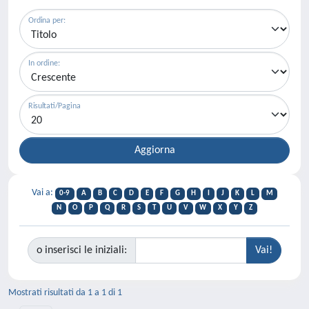
Ordina per:
In ordine:
Risultati/Pagina
Vai a:
0-9
A
B
C
D
E
F
G
H
I
J
K
L
M
N
O
P
Q
R
S
T
U
V
W
X
Y
Z
o inserisci le iniziali:
Mostrati risultati da 1 a 1 di 1